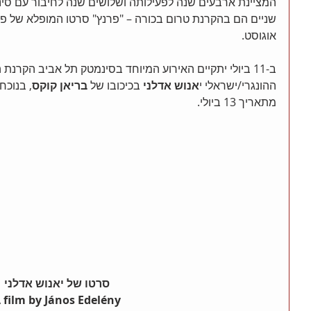
המציינת ארבעים שנה לפעילותה ושלושים שנה לחיבור עם סינ
שניים הם בהקרנת טרום בכורה – "פרנץ" סרטו המופלא של פר
אוגוסט. 
ב-11 ביולי יתקיים האירוע המיוחד בסינמטק תל אביב הקר
ההונגרי/ישראלי י
אנוש אדלני
 בכיכובו של 
בריאן קוקס
, בנוכח
מתאריך 13 ביולי.
סרטו של יאנוש אדלני
 film by János Edelény