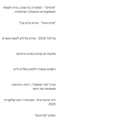
"ארמיס" – מסעדה בת שנה, ברוח תקופת
המוסקטרים והאצולה הצרפתית...
"אדם וחוה" - אירוע מ"גן עדן"
מרילנד 2019 - אירוע מדליק לזוגות מאורסים
מתנות חג קונים בארט-יודאיקה
רשפים מצפה דלתות בסלייט לייט
טניה "מדי-קוסמה", ריטה ו-ורוניקה -
מטפחות את היופי
דיור אינטריורס - מערכות ריהוט קולקציית
2020
הסרט "פרזיטים"