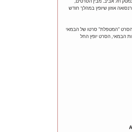
מטק תל אביב. מבין הסרטים, 
נסואה אוזון שיופץ במהלך חודש 
נת הסרט "המטפלת" סרטו של הבמאי 
ות הבמאי, הסרט יופץ החל 
A