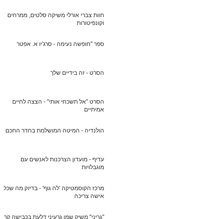
חוות צברי אורלי משיקה סלטים, ממרחים
וקונפיטורות
ספר "חופשה נעימה - סרג'יו א. אפטר
הסרט - זה בידיים שלך
הסרט "אל תשכחי אותי" - הצצה לחיים
אמיתיים
הולנדיה - המיטה המושלמת בחדר החכם
עדיף - מועדון הצרכנות לאנשים עם
מוגבלויות
מרכז הקוסמטיקה 'לה גוף' - בדיוק מה שכל
אישה צריכה
"גריני" משיק שמן גרעיני דלעת בכבישה קרה