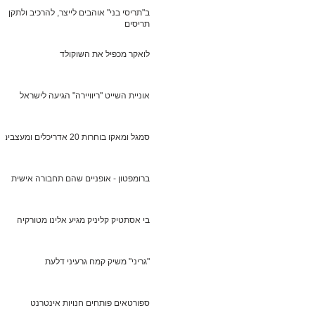
ב"תריסי בני" אוהבים לייצר, להרכיב ולתקן
תריסים
לואקר מכפיל את השוקולד
אוניית השייט "ריוויירה" הגיעה לישראל
סמגל ומאקו בוחרות 20 אדריכלים ומעצבים
ברומפטון - אופניים שהם תחבורה אישית
בי אסתטיק קליניק מגיע אלינו מטורקיה
"גריני" משיק קמח גרעיני דלעת
ספורטאים פותחים חנויות אינטרנט