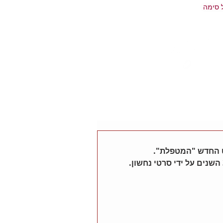
 סימה
ט החדש "המטפלת".