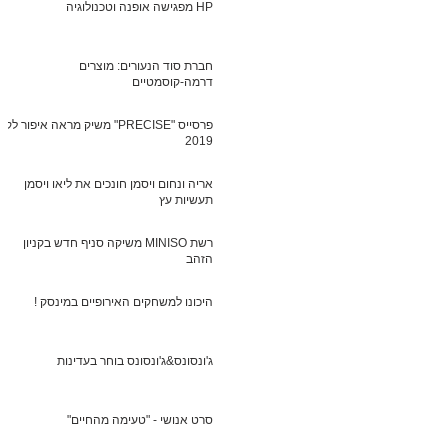
HP מפגישה אופנה וטכנולוגיה
חברת סוד הנעורים: מוצרים
דרמה-קוסמטיים
פרסייס "PRECISE" משיק מראה איפור לקי
2019
אריה ונחום ויסמן חונכים את ליאו ויסמן
תעשיות עץ
רשת MINISO משיקה סניף חדש בקניון
הזהב
היכונו למשחקים האירופיים במינסק !
ג'ונסונס&ג'ונסונס בוחר בעדינות
סרט אנושי - "טעימה מהחיים"