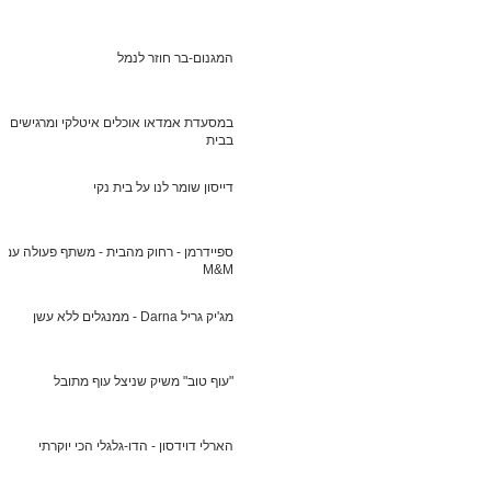
המגנום-בר חוזר לנמל
במסעדת אמדאו אוכלים איטלקי ומרגישים
בבית
דייסון שומר לנו על בית נקי
ספיידרמן - רחוק מהבית - משתף פעולה עם
M&M
מג'יק גריל Darna - ממנגלים ללא עשן
"עוף טוב" משיק שניצל עוף מתובל
הארלי דוידסון - הדו-גלגלי הכי יוקרתי