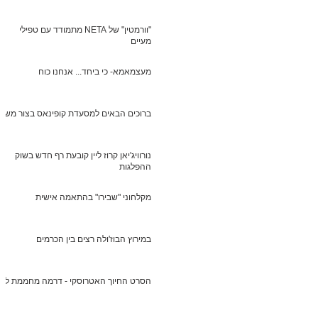
"וורמטין" של NETA מתמודד עם טפילי
מעיים
מעצמאמא- כי ביחד... אנחנו כוח
ברוכים הבאים למסעדת קופינאס בצור משה
נורוויג'יאן קרוז ליין קובעת רף חדש בשוק
ההפלגות
מקלחוני "שבירו" בהתאמה אישית
במירוץ הבוז'ולה רצים בין הכרמים
הסרט החיוך האטרוסקי - דרמה מחממת לב