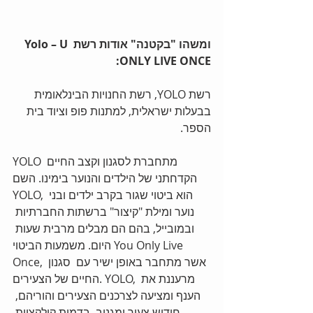
ומשהו "בקטנה" אודות רשת Yolo – U 
ONLY LIVE ONCE:
רשת YOLO, רשת החנויות הבינלאומית 
בבעלות ישראלית, למתנות פופ וציוד בית 
הספר.
YOLO מתחברת לסגנון וקצב החיים 
הקדחתני של הילדים והנוער בימינו. השם 
YOLO, הוא ביטוי שגור בקרב ילדים ובני 
נוער ומילת "קיצור" ברשתות החברתיות 
ובמובייל, בהם הם מבלים מרבית שעות 
היום. משמעות הביטוי You Only Live 
Once, אשר מתחבר באופן ישיר עם  סגנון 
החיים של הצעירים. YOLO, מרעננת את 
הענף ומציעה לצרכנים הצעירים והוריהם, 
חידוש צעיר ומגניב, בדמות קולקציות 