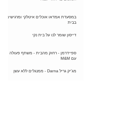
במסעדת אמדאו אוכלים איטלקי ומרגישים
בבית
דייסון שומר לנו על בית נקי
ספיידרמן - רחוק מהבית - משתף פעולה
עם M&M
מג'יק גריל Darna - ממנגלים ללא עשן
"עוף טוב" משיק שניצל עוף מתובל
הארלי דוידסון - הדו-גלגלי הכי יוקרתי
ב"תריסי בני" אוהבים לייצר, להרכיב ולתקן