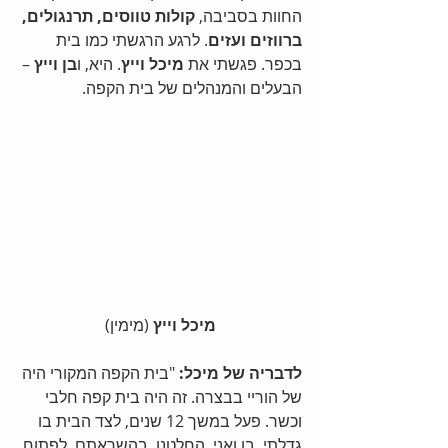
החוות בסביבה, 
קולות טווסים, תרנגולים, 
ברווזים ועזים
. לרגע הרגשתי כמו בית 
בכפר. פגשתי את 
מיכל וייץ
. היא, ו
בן וייץ
 – 
הבעלים והמנהלים של בית הקפה.
מיכל וייץ
 (מימין)
לדבריה של מיכל:
 "בית הקפה המקורי היה 
של הוריי בבצרה. זה היה בית קפה חלבי 
וכשר. פעל במשך 12 שנים, לצד הבית בו 
גדלתי. בן ואני, החלטנו, בהשראתם, לפתוח 