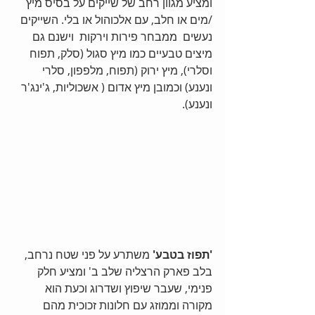
ומציע מגוון רחב של שייקים על בסיס מיץ 
/מים או חלב, עם אלכוהול או בלי. השייקים  
נעשים  ממבחר פירות וירקות  וישנם גם 
מיצים טבעיים כמו מיץ סגול (סלק, תפוח 
וסלרי), מיץ ירוק (תפוח, מלפפון, סלרי 
ונענע) וכמובן מיץ אדום ( אשכוליות, ג'ינג'ר 
ונענע).
'תפוז בטבע'
 משתרע על פני שטח נרחב,  
בלב פארק הרצליה שלב ב' ומציע חלק 
פנימי, שעבר שיפוץ ושדרוג וכעת הוא 
מקורה וממוזג עם חלונות זכוכית מהם 