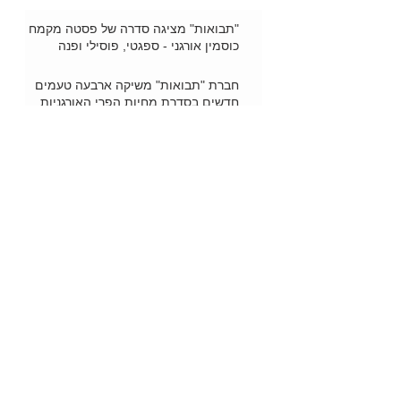
"תבואות" מציגה סדרה של פסטה מקמח
כוסמין אורגני - ספגטי, פוסילי ופנה
חברת "תבואות" משיקה ארבעה טעמים
חדשים בסדרת מחיות הפרי האורגניות
שלה
"ארמיס" – מסעדה בת שנה, ברוח תקופת
המוסקטרים והאצולה הצרפתית...
"אדם וחוה" - אירוע מ"גן עדן"
מרילנד 2019 - אירוע מדליק לזוגות
מאורסים
מתנות חג קונים בארט-יודאיקה
רשפים מצפה דלתות בסלייט לייט