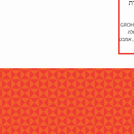
ת
GROHE TRU
גדולה
 אמבט,