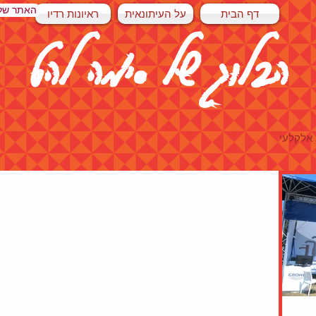
האתר של
דף הבית
על העיתונאית
ראיונות רדיו
הבלוג של סימה להט
 אלקלעי