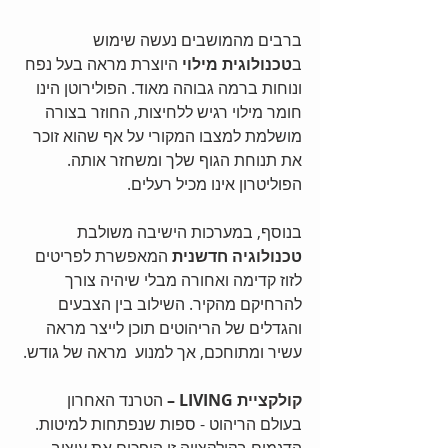
ברבים מהמושבים נעשה שימוש 
ב
טכנולוגית מילוי 
היוצרת מראה בעל נפח 
ונוחות ברמה גבוהה מאוד. הפולירוטן הינו 
חומר מילוי רגיש ללחיצות, החוזר בצורה 
מושלמת למצבו המקורי על אף שהוא זוכר 
את תנוחת הגוף שלך ומשחזר אותה. 
הפוליטרון אינו מכיל רעלים.
בנוסף, במערכות הישיבה משולבת 
טכנולוגיה חדשנית
 המאפשרת לפריטים 
לזוז קדימה ואחורה מבלי שיהיה צורך 
להרחיקם מהקיר. השילוב בין הצבעים 
והגדלים של הריהוטים תוכן לייצר מראה 
עשיר ומתוחכם, אך למנוע  מראה של גודש.
קולקציית LIVING –
 הטרנד האחרון 
בעולם הריהוט - ספות שנפתחות למיטות. 
הדגמים בקולקצייה זו הופכים את עיצוב 