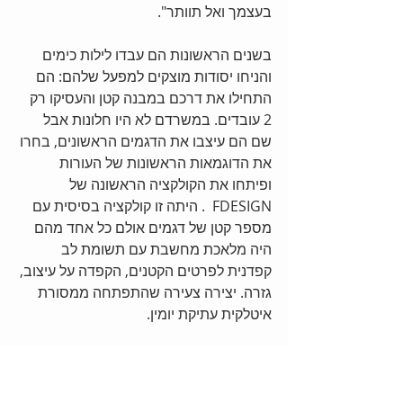
בעצמך ואל תוותר".
בשנים הראשונות הם עבדו לילות כימים 
והניחו יסודות מוצקים למפעל שלהם: הם 
התחילו את דרכם במבנה קטן והעסיקו רק 
2 עובדים. במשרדם לא היו חלונות אבל 
שם הם עיצבו את הדגמים הראשונים, בחרו 
את הדוגמאות הראשונות של העורות 
ופיתחו את הקולקציה הראשונה של 
FDESIGN  . היתה זו קולקציה בסיסית עם 
מספר קטן של דגמים אולם כל אחד מהם 
היה מלאכת מחשבת עם תשומת לב 
קפדנית לפרטים הקטנים, הקפדה על עיצוב, 
גזרה. יצירה צעירה שהתפתחה ממסורת 
איטלקית עתיקת יומין.
טיפין טיפין הם החלו לכבוש לא רק את 
השוק המקומי אלא גם החלו צעדיהם 
בעולם הגדול. תחילה  חדרו לשוק הרוסי 