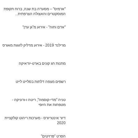
"ארמיס" – מסעדה בת שנה, ברוח תקופת
המוסקטרים והאצולה הצרפתית...
"אדם וחוה" - אירוע מ"גן עדן"
מרילנד 2019 - אירוע מדליק לזוגות מאורסים
מתנות חג קונים בארט-יודאיקה
רשפים מצפה דלתות בסלייט לייט
טניה "מדי-קוסמה", ריטה ו-ורוניקה -
מטפחות את היופי
דיור אינטריורס - מערכות ריהוט קולקציית
2020
הסרט "פרזיטים"