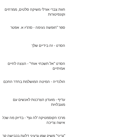
חוות צברי אורלי משיקה סלטים, ממרחים
וקונפיטורות
ספר "חופשה נעימה - סרג'יו א. אפטר
הסרט - זה בידיים שלך
הסרט "אל תשכחי אותי" - הצצה לחיים
אמיתיים
הולנדיה - המיטה המושלמת בחדר החכם
עדיף - מועדון הצרכנות לאנשים עם
מוגבלויות
מרכז הקוסמטיקה 'לה גוף' - בדיוק מה שכל
אישה צריכה
"גריני" משיק שמן גרעיני דלעת בכבישה קרה