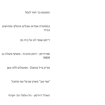
המגנום-בר חוזר לנמל
במסעדת אמדאו אוכלים איטלקי ומרגישים
בבית
דייסון שומר לנו על בית נקי
ספיידרמן - רחוק מהבית - משתף פעולה עם
M&M
מג'יק גריל Darna - ממנגלים ללא עשן
"עוף טוב" משיק שניצל עוף מתובל
הארלי דוידסון - הדו-גלגלי הכי יוקרתי