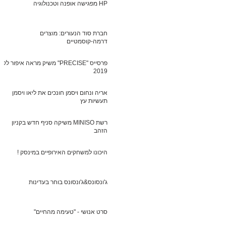
HP מפגישה אופנה וטכנולוגיה
חברת סוד הנעורים: מוצרים
דרמה-קוסמטיים
פרסייס "PRECISE" משיק מראה איפור לקי
2019
אריה ונחום ויסמן חונכים את ליאו ויסמן
תעשיות עץ
רשת MINISO משיקה סניף חדש בקניון
הזהב
היכונו למשחקים האירופיים במינסק !
ג'ונסונס&ג'ונסונס בוחר בעדינות
סרט אנושי - "טעימה מהחיים"