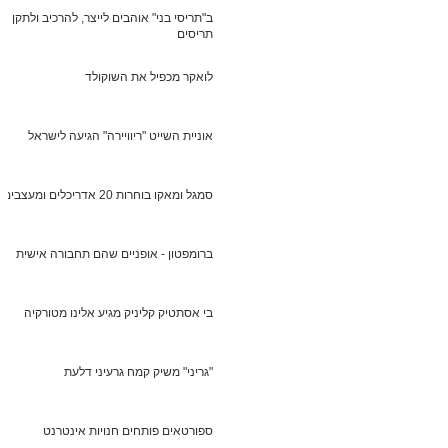
ב"תריסי בני" אוהבים לייצר, להרכיב ולתקן
תריסים
לואקר מכפיל את השוקולד
אוניית השייט "ריוויירה" הגיעה לישראל
סמגל ומאקו בוחרות 20 אדריכלים ומעצבים
ברומפטון - אופניים שהם תחבורה אישית
בי אסתטיק קליניק מגיע אלינו מטורקיה
"גריני" משיק קמח גרעיני דלעת
ספורטאים פותחים חנויות אינטרנט