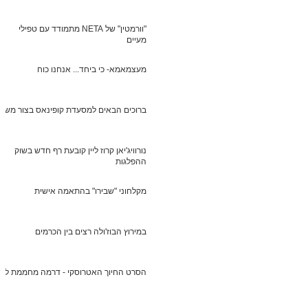
"וורמטין" של NETA מתמודד עם טפילי
מעיים
מעצמאמא- כי ביחד... אנחנו כוח
ברוכים הבאים למסעדת קופינאס בצור משה
נורוויג'יאן קרוז ליין קובעת רף חדש בשוק
ההפלגות
מקלחוני "שבירו" בהתאמה אישית
במירוץ הבוז'ולה רצים בין הכרמים
הסרט החיוך האטרוסקי - דרמה מחממת לב