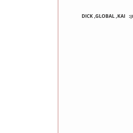
החברה מייצגת את המותגים המובילים מרחבי העולם כגון:  DICK ,GLOBAL ,KAI 