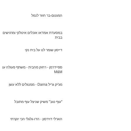
המגנום-בר חוזר לנמל
במסעדת אמדאו אוכלים איטלקי ומרגישים
בבית
דייסון שומר לנו על בית נקי
ספיידרמן - רחוק מהבית - משתף פעולה עם
M&M
מג'יק גריל Darna - ממנגלים ללא עשן
"עוף טוב" משיק שניצל עוף מתובל
הארלי דוידסון - הדו-גלגלי הכי יוקרתי