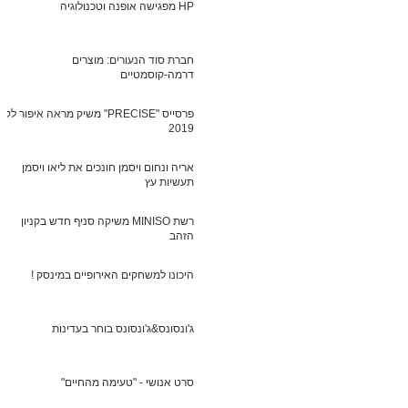
HP מפגישה אופנה וטכנולוגיה
חברת סוד הנעורים: מוצרים
דרמה-קוסמטיים
פרסייס "PRECISE" משיק מראה איפור לקי
2019
אריה ונחום ויסמן חונכים את ליאו ויסמן
תעשיות עץ
רשת MINISO משיקה סניף חדש בקניון
הזהב
היכונו למשחקים האירופיים במינסק !
ג'ונסונס&ג'ונסונס בוחר בעדינות
סרט אנושי - "טעימה מהחיים"