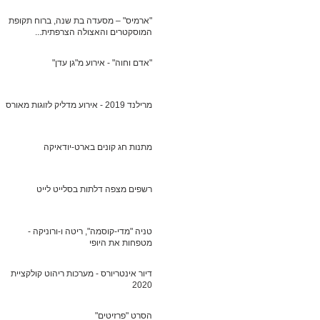
"ארמיס" – מסעדה בת שנה, ברוח תקופת
המוסקטרים והאצולה הצרפתית...
"אדם וחוה" - אירוע מ"גן עדן"
מרילנד 2019 - אירוע מדליק לזוגות מאורסים
מתנות חג קונים בארט-יודאיקה
רשפים מצפה דלתות בסלייט לייט
טניה "מדי-קוסמה", ריטה ו-ורוניקה -
מטפחות את היופי
דיור אינטריורס - מערכות ריהוט קולקציית
2020
הסרט "פרזיטים"