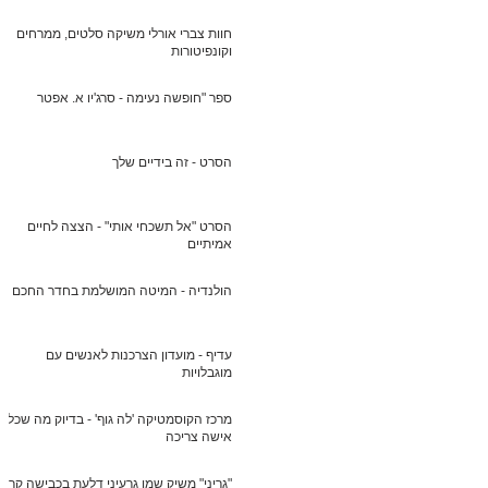
חוות צברי אורלי משיקה סלטים, ממרחים
וקונפיטורות
ספר "חופשה נעימה - סרג'יו א. אפטר
הסרט - זה בידיים שלך
הסרט "אל תשכחי אותי" - הצצה לחיים
אמיתיים
הולנדיה - המיטה המושלמת בחדר החכם
עדיף - מועדון הצרכנות לאנשים עם
מוגבלויות
מרכז הקוסמטיקה 'לה גוף' - בדיוק מה שכל
אישה צריכה
"גריני" משיק שמן גרעיני דלעת בכבישה קרה