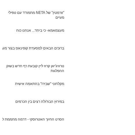
"וורמטין" של NETA מתמודד עם טפילי
מעיים
מעצמאמא- כי ביחד... אנחנו כוח
ברוכים הבאים למסעדת קופינאס בצור משה
נורוויג'יאן קרוז ליין קובעת רף חדש בשוק
ההפלגות
מקלחוני "שבירו" בהתאמה אישית
במירוץ הבוז'ולה רצים בין הכרמים
הסרט החיוך האטרוסקי - דרמה מחממת לב