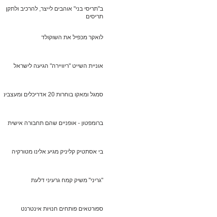
ב"תריסי בני" אוהבים לייצר, להרכיב ולתקן
תריסים
לואקר מכפיל את השוקולד
אוניית השייט "ריוויירה" הגיעה לישראל
סמגל ומאקו בוחרות 20 אדריכלים ומעצבים
ברומפטון - אופניים שהם תחבורה אישית
בי אסתטיק קליניק מגיע אלינו מטורקיה
"גריני" משיק קמח גרעיני דלעת
ספורטאים פותחים חנויות אינטרנט