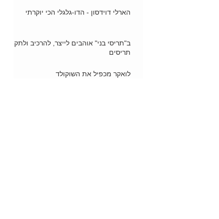
הארלי דוידסון - הדו-גלגלי הכי יוקרתי
ב"תריסי בני" אוהבים לייצר, להרכיב ולתקן
תריסים
לואקר מכפיל את השוקולד
אוניית השייט "ריוויירה" הגיעה לישראל
סמגל ומאקו בוחרות 20 אדריכלים
ומעצבים
ברומפטון - אופניים שהם תחבורה אישית
בי אסתטיק קליניק מגיע אלינו מטורקיה