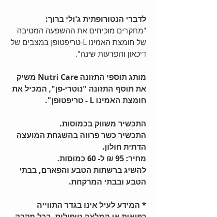
לדברי הנטורופתית ג'ולי ברוך:
"מחקרים מוכיחים את ההשפעה המטיבה 
של חומצת האמינו L-טריפטופן במצבים של 
דיכאון והפרעות שינה".
מותג תוספי התזונה Nutri Care משיק 
את תוסף התזונה "נוטרי-פן", המכיל את 
חומצת האמינו L - טריפטופן".
התכשיר משווק בכמוסות.
התכשיר כשר פרווה בהשגחת המועצה 
הדתית חולון.
מחיר: 95 ₪ ל- 60 כמוסות.
להשיג ברשתות הטבע והפארם, בבתי 
הטבע ובבתי המרקחת.
* המידע לעיל אינו בגדר התווייה 
רפואית או המלצה טיפולית. בכל מקרה 