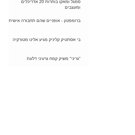
סמגל ומאקו בוחרות 20 אדריכלים
ומעצבים
ברומפטון - אופניים שהם תחבורה אישית
בי אסתטיק קליניק מגיע אלינו מטורקיה
"גריני" משיק קמח גרעיני דלעת
ספורטאים פותחים חנויות אינטרנט
"וורמטין" של NETA מתמודד עם טפילי
מעיים
מעצמאמא- כי ביחד... אנחנו כוח
ברוכים הבאים למסעדת קופינאס בצור