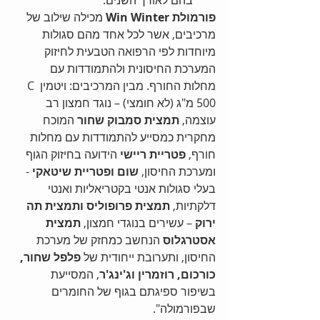
בהם לאורך השנים. 
פורמולת Win Winter 
מכילה שילוב של 
מרכיבים, אשר לכל אחד מהם סגולות 
מיוחדות לפי הרפואה הטבעית לחיזוק 
המערכת החיסונית ולהתמודדות עם 
מחלות החורף. מבין המרכיבים: ויטמין C 
500 מ"ג (לא חומצי) – נוגד חמצון רב 
עוצמה, 
תמצית סמבוק שחור 
המוכח 
מחקרית כמסייע להתמודדות עם מחלות 
חורף, 
פטריית ריישי 
הידועה בחיזוק הגוף 
ומערכת החיסון, 
שום ופטריית שיטאקי
 - 
בעלי סגולות אנטי בקטריאליות ואנטי 
דלקתיות, 
תמצית פרופוליס ותמצית תה 
ירוק
 – עשירים בנוגדי חמצון, 
תמצית 
אסטרגלוס
 הנחשב כמחזק של מערכת 
החיסון, ותערובת ייחודית של 
פלפל שחור, 
כורכום, רוזמרין וג'ינג'ר
, המסייעת 
בשיפור ספיגתם בגוף של החומרים 
שבפורמולה".