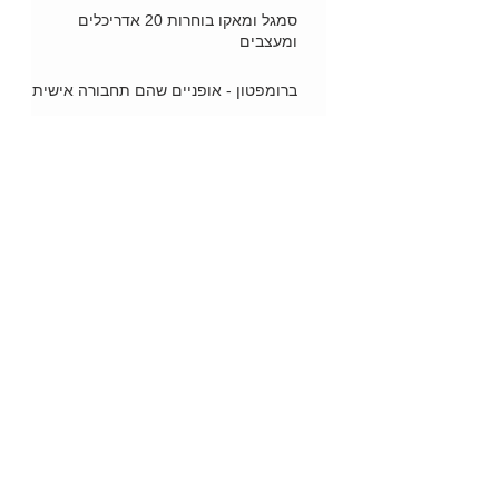
סמגל ומאקו בוחרות 20 אדריכלים
ומעצבים
ברומפטון - אופניים שהם תחבורה אישית
בי אסתטיק קליניק מגיע אלינו מטורקיה
"גריני" משיק קמח גרעיני דלעת
ספורטאים פותחים חנויות אינטרנט
"וורמטין" של NETA מתמודד עם טפילי
מעיים
מעצמאמא- כי ביחד... אנחנו כוח