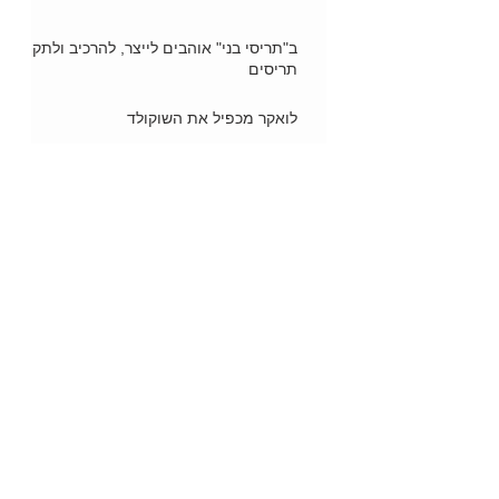
ב"תריסי בני" אוהבים לייצר, להרכיב ולתקן
תריסים
לואקר מכפיל את השוקולד
אוניית השייט "ריוויירה" הגיעה לישראל
סמגל ומאקו בוחרות 20 אדריכלים
ומעצבים
ברומפטון - אופניים שהם תחבורה אישית
בי אסתטיק קליניק מגיע אלינו מטורקיה
"גריני" משיק קמח גרעיני דלעת