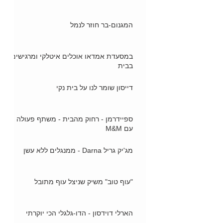
המגנום-בר חוזר לנמל
במסעדת אמדאו אוכלים איטלקי ומרגישים
בבית
דייסון שומר לנו על בית נקי
ספיידרמן - רחוק מהבית - משתף פעולה
עם M&M
מג'יק גריל Darna - ממנגלים ללא עשן
"עוף טוב" משיק שניצל עוף מתובל
הארלי דוידסון - הדו-גלגלי הכי יוקרתי