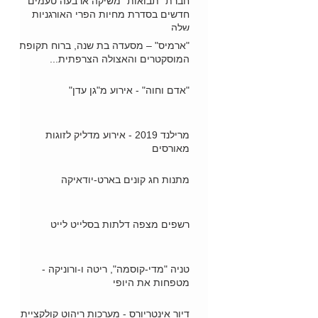
חברת "תבואות" משיקה ארבעה טעמים
חדשים בסדרת מחיות הפרי האורגניות
שלה
"ארמיס" – מסעדה בת שנה, ברוח תקופת
המוסקטרים והאצולה הצרפתית...
"אדם וחוה" - אירוע מ"גן עדן"
מרילנד 2019 - אירוע מדליק לזוגות
מאורסים
מתנות חג קונים בארט-יודאיקה
רשפים מצפה דלתות בסלייט לייט
טניה "מדי-קוסמה", ריטה ו-ורוניקה -
מטפחות את היופי
דיור אינטריורס - מערכות ריהוט קולקציית