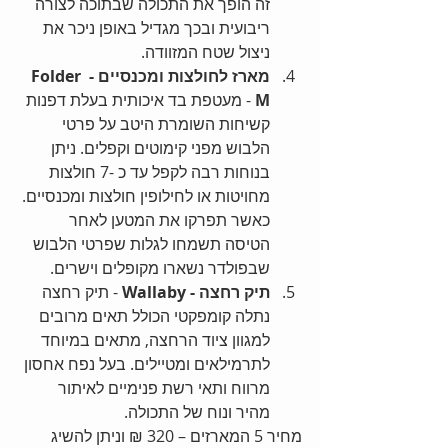
זה הופך את התכולה שבתוכה לצורה 
ריבועית ובכך מגדיל באופן ניכר את 
ניצול שטח המזוודה.  
מארז לחולצות ומכנסיים - Folder 
M
 - מעטפת בד איכותית בעלת דפנות 
קשיחות השומרת היטב על פרטי 
הלבוש מפני קימוטים וקפלים. ניתן 
בנוחות רבה לקפל עד כ -7 חולצות 
מחויטות או לחילופין חולצות ומכנסיים. 
כאשר תפרקו את המטען לאחר 
הטיסה תשמחו לגלות שפרטי הלבוש 
שבפולדר נשארו מקופלים וישרים.  
תיק רחצה - Wallaby
 - תיק רחצה 
נתלה קומפקטי הכולל תאים מרובים 
למגוון ציוד הרחצה, מתאים במיוחד 
לתרמילאים ומטיילים. בעל נפח אחסון 
מרווח ותאי רשת פנימיים לאיתור 
מהיר ונוח של התכולה.  
מחיר 5 המארזים – 320 ₪ וניתן להשיג 