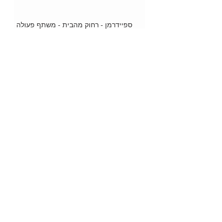
ספיידרמן - רחוק מהבית - משתף פעולה
עם M&M
מג'יק גריל Darna - ממנגלים ללא עשן
"עוף טוב" משיק שניצל עוף מתובל
הארלי דוידסון - הדו-גלגלי הכי יוקרתי
ב"תריסי בני" אוהבים לייצר, להרכיב ולתקן
תריסים
לואקר מכפיל את השוקולד
אוניית השייט "ריוויירה" הגיעה לישראל