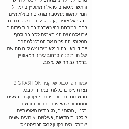
מרכזי קניות הינו מתחם לייף סטייל חדש 
וראשון מסוגו בישראל המאופיין בתמהיל 
חנויות מגוון ממיטב המותגים הבינלאומיים 
בדגש על אופנה, קוסמטיקה, תכשיטים ובתי 
קפה. המתחם בנוי כשדרת רחובות פתוחים 
עם אלמנטים המותאמים לסביבה ולנוף 
המקומי, ההופכים את המרכז למתחם 
ייחודי באווירה בינלאומית ומעניקים תחושה 
של חווית קניה ברחוב עירוני המאופיין 
ברמה גבוהה של עיצוב. 
עמוד הפייסבוק של קניון BIG FASHION
נצרת מעדכן בקלות ובמהירות בכל 
הבשורות החמות ביותר מהקניון- המבצעים 
וההטבות שמציעות החנויות והרשתות 
בקניון, המותגים, הטרנדים האופנתיים, 
קולקציות חדשות, פעילויות ואירועים שונים 
שמתקיימים בקניון לרגל הכריסטמס.   