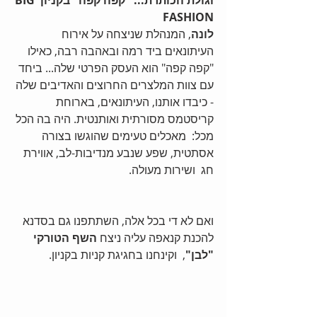
וגולת הכותרת... "קפה קפה" בקניון BIG 
FASHION
לונה
, המנהלת שניצחה על אירוח 
העיתונאים ביד רמה ובאהבה רבה, כאילו 
"קפה קפה" הוא העסק הפרטי שלה... ביחד 
עם צוות המלצרים החרוצים והאדיבים שלה 
- כיבדו אותנו, העיתונאים, בארוחת 
קריסטמס מסורתית ואותנטית. היה בה הכל 
מכל:  מאכלים טעימים שהוגשו בצורה 
אסתטית, שפע שנבע מנדיבות-לב, אווירת 
חג  ושירות מעולה. 
ואם לא די בכל אלה, השתתפנו גם בסדנא 
להכנת קנאפה עליה ניצח 
השף הטורקי 
"לבן"
,  וקינחנו בחגיגת קניות בקניון. 