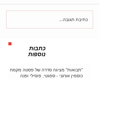
כתיבת תגובה...
כתבות
נוספות
"תבואות" מציגה סדרה של פסטה מקמח
כוסמין אורגני - ספגטי, פוסילי ופנה
חברת "תבואות" משיקה ארבעה טעמים
חדשים בסדרת מחיות הפרי האורגניות
שלה
"ארמיס" – מסעדה בת שנה, ברוח תקופת
המוסקטרים והאצולה הצרפתית...
"אדם וחוה" - אירוע מ"גן עדן"