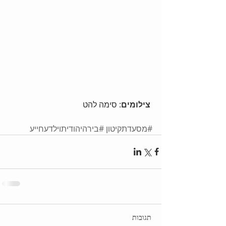
צילומים
: סימה להט 
#מסעדתקיטון
#בירהיהודיתוילדעחייע
תגובות