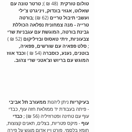
טולום טורקית
  (48 ₪ ); 
טרטר טונה עם 
שאלוט, אגוזי בונדוק, ויניגרט צ'ילי 
ועשבי תיבול טריים
 (62 ₪) ;
בורטה 
טרייה - מנה צמחונית נפלאה הכוללת 
גבינת בורטה, המוגשת עם עגבניות שרי 
צבעוניות, זיתי טאסוס ובזיליקום
 (52 ₪ ) 
; 
סלט פפאיה עם שורשים, פפאיה, 
בוטנים, נענע, כוסברה 
(54 ₪ )
 וכבד אווז 
המוגש עם בריוש וצ'אטני שרי צהוב.
בעיקריות 
ניתן ליהנות 
ממעורב תל אביבי
- פיתה בעבודת יד ממולאת חזה עוף, כבדי 
עוף עם טחינה ופטרוזיליה (56 ₪) ; 
כבדי 
עוף 
- מיקס פטריות, בצלים, תאנים קצוצות, 
חומץ בלסמי, פורט ויין אדום מוגש על פירה 