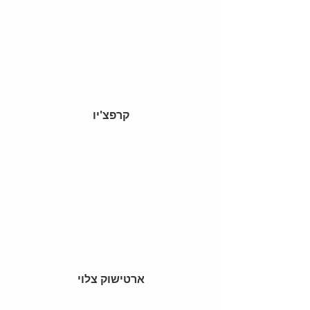
קרפצ'יו
 ארטישוק צלוי