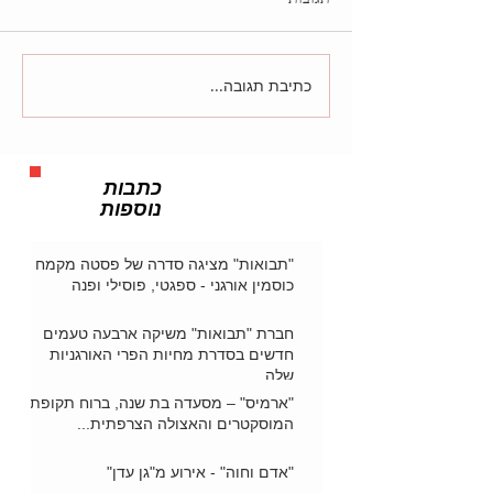
כתיבת תגובה...
כתבות
נוספות
"תבואות" מציגה סדרה של פסטה מקמח
כוסמין אורגני - ספגטי, פוסילי ופנה
חברת "תבואות" משיקה ארבעה טעמים
חדשים בסדרת מחיות הפרי האורגניות
שלה
"ארמיס" – מסעדה בת שנה, ברוח תקופת
המוסקטרים והאצולה הצרפתית...
"אדם וחוה" - אירוע מ"גן עדן"