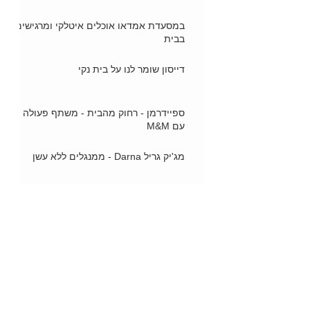
במסעדת אמדאו אוכלים איטלקי ומרגישים
בבית
דייסון שומר לנו על בית נקי
ספיידרמן - רחוק מהבית - משתף פעולה
עם M&M
מג'יק גריל Darna - ממנגלים ללא עשן
"עוף טוב" משיק שניצל עוף מתובל
הארלי דוידסון - הדו-גלגלי הכי יוקרתי
ב"תריסי בני" אוהבים לייצר, להרכיב ולתקן
תריסים