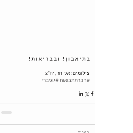
ב ת י א ב ו ן !   ו ב ב ר י א ו ת !
צילומים
: אלי חזן, יח"צ
#חברתתבואות
#גוגיברי
תגובות