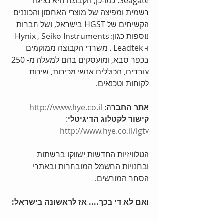
Seagate. כמו-כן, הקבוצה היא נציגה 
רשמית ומפיצה של מוצרי האחסון והכוננים 
הקשיחים של HGST בישראל, ושל חברות 
נוספות כגון: Hynix , Seiko Instruments  
ו- Leadtek . משרדי הקבוצה ממוקמים 
בכפר סבא, ומועסקים בהם למעלה מ- 250 
עובדים, הכוללים אנשי מכירות, שירות 
לקוחות וטכנאים. 
אתר החברה
: 
http://www.hye.co.il
קישור לקטלוג הדיגיטלי
: 
http://www.hye.co.il/lgtv
הטלוויזיות החדשות ישווקו ברשתות 
ובחנויות החשמל המובחרות ובאתרי 
הסחר המורשים. 
ואם לא די בכך.... אז לראשונה בישראל: 