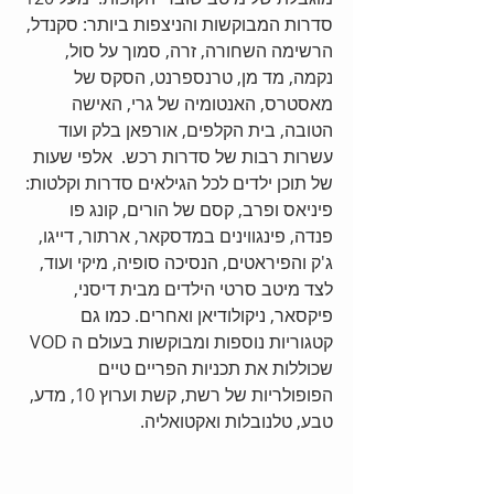
סדרות המבוקשות והניצפות ביותר: סקנדל, 
הרשימה השחורה, זרה, סמוך על סול, 
נקמה, מד מן, טרנספרנט, הסקס של 
מאסטרס, האנטומיה של גרי, האישה 
הטובה, בית הקלפים, אורפאן בלק ועוד 
עשרות רבות של סדרות רכש.  אלפי שעות 
של תוכן ילדים לכל הגילאים סדרות וקלטות: 
פיניאס ופרב, קסם של הורים, קונג פו 
פנדה, פינגווינים במדסקאר, ארתור, דייגו, 
ג'ק והפיראטים, הנסיכה סופיה, מיקי ועוד, 
לצד מיטב סרטי הילדים מבית דיסני, 
פיקסאר, ניקולודיאן ואחרים. כמו גם 
קטגוריות נוספות ומבוקשות בעולם ה VOD  
שכוללות את תכניות הפריים טיים 
הפופולריות של רשת, קשת וערוץ 10, מדע, 
טבע, טלנובלות ואקטואליה. 