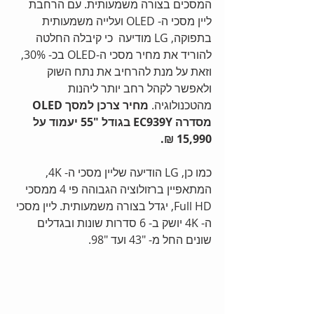
המסכים בצורה משמעותית. עם הרחבת 
ליין מסכי ה- OLED ועלייה משמעותית 
בתפוקה, LG מודיעה  כי קיבלה החלטה 
להוריד את מחיר מסכי ה-OLED בכ- 30%,  
וזאת על מנת להרחיב את נתח השוק 
ולאפשר לקהל רחב יותר ליהנות 
מהטכנולוגיה. 
מחיר צרכן למסך OLED 
מסדרה EC939Y בגודל "55 יעמוד על 
15,990 ₪.
כמו כן, LG הודיעה שליין מסכי ה- 4K, 
המתאפיין ברזולוציה הגבוהה פי 4 ממסכי 
Full HD, יגדל בצורה משמעותית. ליין מסכי 
ה- 4K יושק ב- 6 סדרות שונות ובגדלים 
שונים החל מ- "43 ועד "98. 