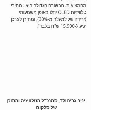
מהמציאות. הבשורה הגדולה היא : מחירי 
טלוויזיות OLED יוזלו באופן משמעותי 
(ירידה של למעלה מ-30%), ומחירן לצרכן 
יגיע ל-15,990 ש"ח בלבד". 
יניב גרינוולד, סמנכ"ל הטלוויזיה והתוכן 
של סלקום
דיבר על שירות הממיר על גבי מסכי 
הטלוויזיה של LG (סדרות, סרטים, סרטי 