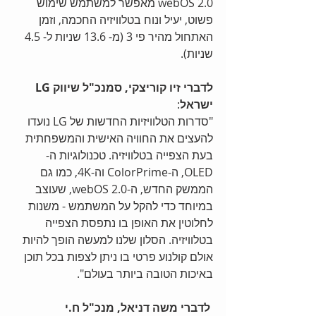
webOS 2.0 מאפשר למשתמש שימוש 
פשוט, יעיל ונוח בטלוויזיה החכמה, וזמן 
האתחול מהיר פי 3 (מ- 13.6 שניות ל- 4.5 
שניות). 
לדברי זיו קוריצקי, סמנכ"ל שיווק LG 
ישראל
: 
"סדרות הטלוויזיות החדשות של LG נועדו 
להעצים את החוויה האישית והמשפחתית 
בעת הצפייה בטלוויזיה. טכנולוגיות ה-
OLED, ה-ColorPrime וה-4K, כמו גם 
הממשק החדש, ה-webOS 2.0, שעוצב 
במיוחד כדי להקל על המשתמש - משנות 
לחלוטין את האופן בו נתפסת הצפייה 
בטלוויזיה. הסלון שלנו למעשה הופך להיות 
אולם קולנוע פרטי בו ניתן לצפות בכל תוכן 
באיכות הטובה ביותר בעולם". 
לדברי משה דניאל, מנכ"ל ח.י 