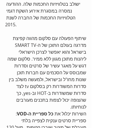
ישולב בטלוויזיות החכמות שלה. ההודעה 
נמסרה במסגרת אירוע השקת דגמי 
הטלוויזיות החכמות של החברה לשנת 
2015. 
שיתוף הפעולה עם סלקום מהווה קפיצת 
מדרגה בעולם התוכן של ה-SMART TV 
בישראל והוא יאפשר לצרכן הישראלי 
ליהנות מתוכן מגוון ללא ממיר. סלקום שמה 
דגש על מאגר עשיר של סרטים וסדרות 
שמבוסס על הסכמים עם חברות תוכן 
שונות מחו"ל ובישראל, ולמעשה משלב בין 
סדרות המשודרות רק בסלקום tv לצד 
סדרות שמשודרות ב-HOT וב-yes, כך 
שהצופה יכול לצפות בתכנים מעורבים 
לנוחיותו.  
השירות יכלול את 
כל ספריית ה-VOD
: 
ספריית סרטים ענקית לצפייה בלתי 
מוגבלת של מיטב שוברי הקופות.  מעל 120 