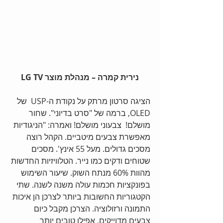
 נירית קמרה – מנהלת מוצר LG TV
הציגה סרטון מרתק על נקודת ה-USP  של 
OLED, ברמה של "סרט בדיוני". שחור 
מושלם!  צבעוני מושלם! ואמרה: "הניגודיות 
מאפשרת צבעים מיטביים. הקהל רוצה 
מסכים גדולים. מעל 55 אינץ'. מסכים 
שטוחים ודקים כמו נייר. הטלוויזיות החדשות 
מהוות 60% מנתח השוק. שיעור השימוש 
בפונקציות חכמות עולה משנה לשנה. שתי 
הקטגוריות החשובות ביותר לצרכן הן איכות 
התמונה ורזולוציה. הצרכן מקבל כיום 
צבעים מדוייקים, אפילו טובים יותר 