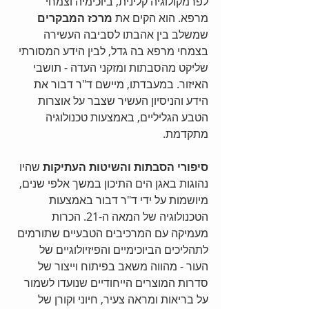
לפרמקולוגיה קלינית, ביוכימיה וצמחי 
מרפא. הוא הקים את 
מרכז המבקרים
שמשלב בין אהבתו לסביבה העשירה 
בצמחי מרפא בה גדל, לבין הידע המסורתי 
שליקט מהסבתות ומזקני העדה - תושבי 
האיזור. במעבדתו, מיישם ד"ר דבור את 
הידע והניסיון העשיר שצבר על אוצרות 
הטבע הגליליים, באמצעות טכנולוגיה 
מתקדמת. 
סיפורי הסבתות והשיטות העתיקות
 שהיו 
נהוגות באגן הים התיכון במשך אלפי שנים, 
מיושמות על ידי ד"ר דבור באמצעות 
הטכנולוגיה של המאה ה-21. הכרות 
מעמיקה עם המרכיבים הטבעיים שתורמים 
לתהליכים הביוכימיים והפיזיולוגיים של 
העור - מהווה משאב בפיתוח וייצור של 
סדרות המוצרים הייחודיים שנועדו לשמור 
על בריאות ומראה צעיר, חיוני וקורן של 