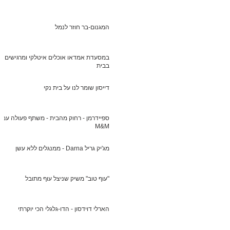
המגנום-בר חוזר לנמל
במסעדת אמדאו אוכלים איטלקי ומרגישים
בבית
דייסון שומר לנו על בית נקי
ספיידרמן - רחוק מהבית - משתף פעולה עם
M&M
מג'יק גריל Darna - ממנגלים ללא עשן
"עוף טוב" משיק שניצל עוף מתובל
הארלי דוידסון - הדו-גלגלי הכי יוקרתי