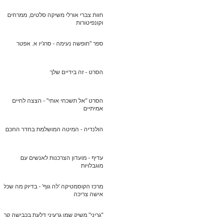
חוות צברי אורלי משיקה סלטים, ממרחים
וקונפיטורות
ספר "חופשה נעימה - סרג'יו א. אפטר
הסרט - זה בידיים שלך
הסרט "אל תשכחי אותי" - הצצה לחיים
אמיתיים
הולנדיה - המיטה המושלמת בחדר החכם
עדיף - מועדון הצרכנות לאנשים עם
מוגבלויות
מרכז הקוסמטיקה 'לה גוף' - בדיוק מה שכל
אישה צריכה
"גריני" משיק שמן גרעיני דלעת בכבישה קרה