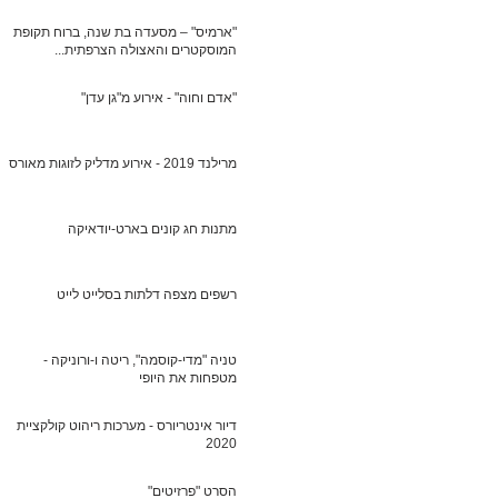
"ארמיס" – מסעדה בת שנה, ברוח תקופת
המוסקטרים והאצולה הצרפתית...
"אדם וחוה" - אירוע מ"גן עדן"
מרילנד 2019 - אירוע מדליק לזוגות מאורסים
מתנות חג קונים בארט-יודאיקה
רשפים מצפה דלתות בסלייט לייט
טניה "מדי-קוסמה", ריטה ו-ורוניקה -
מטפחות את היופי
דיור אינטריורס - מערכות ריהוט קולקציית
2020
הסרט "פרזיטים"