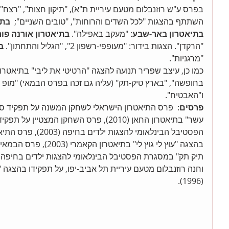
בפרס ע"ש רוזנבלום מטעם עיריית ת"א), "תיקון חצות", "רצח",
השתתף בהצגות "לכל השדים והרוחות", "טובים השניים";  
בתי
בתיאטרון באר-שבע
: "מעקב באפילה". 
בתיאטרון אורנה פור
"הרקדן". הצגות בידור: "מעופפי-רשפון 2", "הגליל והתחתון". 
ב
"מרגניות". 
כמו כן, עיצב שפריר תנועה להצגה "הרטיטי את ליבי" בתיאטרון
בחופשה", "בארץ טיק-תק" (עליה גם זכה בפרס הבמאי) "מופ ו
ו"האבטיח". 
פרסים
:  פרס התיאטרון הישראלי לשחקן המשנה על תפקיד סר
עשר" בתיאטרון החאן (2010), פרס השחקן המצט
הפסטיבל הבינלאומי להצג
בהצגה "עוץ לי גוץ לי" בתיא
וחנה רוזנבלום מטעם עיריית תל אביב-יפו, על תפקידו בהצגה 
(1996). 