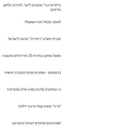
ב"תריסי בני" אוהבים לייצר, להרכיב ולתקן
תריסים
לואקר מכפיל את השוקולד
אוניית השייט "ריוויירה" הגיעה לישראל
סמגל ומאקו בוחרות 20 אדריכלים ומעצבים
ברומפטון - אופניים שהם תחבורה אישית
בי אסתטיק קליניק מגיע אלינו מטורקיה
"גריני" משיק קמח גרעיני דלעת
ספורטאים פותחים חנויות אינטרנט