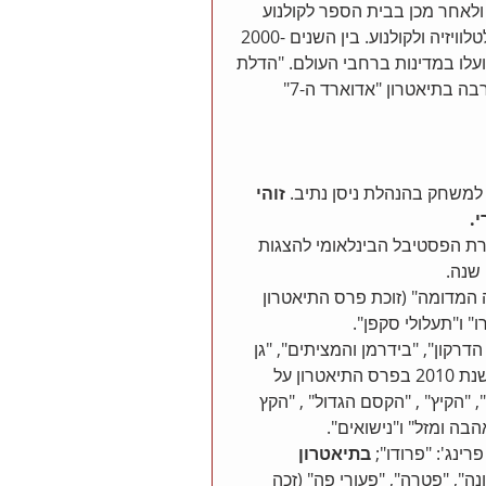
 בפריז ולאחר מכן בבית הספר לקולנוע 
באוניברסיטת ניו יורק. עם סיום לימודיו החל לכתוב תסריטים לטלוויזיה ולקולנוע. בין השנים 2000-
ועלו במדינות ברחבי העולם. "הדלת 
ממול" הוא מחזהו האחרון, והוא הועלה בשנת 2014 בהצלחה רבה בתיאטרון "אדוארד ה-7" 
 למשחק בהנהלת ניסן נתיב. 
זוהי 
.
במסגרת הפסטיבל הבינלאומי להצגות 
שנה. 
 המדומה" (זוכת פרס התיאטרון 
 ו"תעלולי סקפן". 
הדרקון", "בידרמן והמציתים", "גן 
הדובדבנים", "דוחקי הקץ" , "הלילה השנים-עשר" (עליה זכה בשנת 2010 בפרס התיאטרון על 
הקיץ" , "הקסם הגדול" , "הקץ 
בה ומזל" ו"נישואים". 
ינג': "פרודו"; 
בתיאטרון 
ה", "פטרה", "פעורי פה" (זכה 