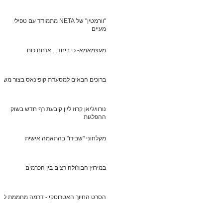
"וורמטין" של NETA מתמודד עם טפילי
מעיים
מעצמאמא- כי ביחד... אנחנו כוח
ברוכים הבאים למסעדת קופינאס בצור משה
נורוויג'יאן קרוז ליין קובעת רף חדש בשוק
ההפלגות
מקלחוני "שבירו" בהתאמה אישית
במירוץ הבוז'ולה רצים בין הכרמים
הסרט החיוך האטרוסקי - דרמה מחממת לב