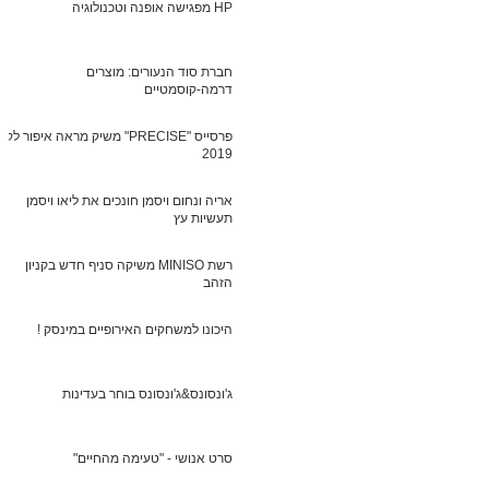
HP מפגישה אופנה וטכנולוגיה
חברת סוד הנעורים: מוצרים
דרמה-קוסמטיים
פרסייס "PRECISE" משיק מראה איפור לקי
2019
אריה ונחום ויסמן חונכים את ליאו ויסמן
תעשיות עץ
רשת MINISO משיקה סניף חדש בקניון
הזהב
היכונו למשחקים האירופיים במינסק !
ג'ונסונס&ג'ונסונס בוחר בעדינות
סרט אנושי - "טעימה מהחיים"