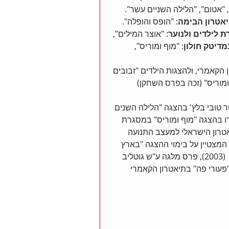
 "אטום", "הלילה השניים עשר". 
אטרון הבימה
: "הופס והופלה". 
ת לילדים ולנוער
: "אוצר המילים", 
מדיטק חולון
: "מוף ומוריס", 
 הקאמרי, ולהצגות הילדים "זבובים 
מוריס" (זכה בפרס השחקן) 
 טובי בלץ' בהצגה "הלילה השנים 
יין על תפקידו בהצגה "מוף ומוריס" במסגרת 
ות ילדים בחיפה (2003), פרס התיאטרון הישראלי למעצב התנועה 
טרון הקאמרי (2003), פרס הבמאי המצטיין על בימוי ההצגה "בארץ 
תיק תק" במסגרת הפסטיבל הבינלאומי להצגות ילדים בחיפה  (2003), פרס מלגה ע"ש גוטליב 
"פעורי פה" בתיאטרון הקאמרי 