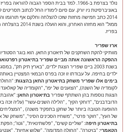
נולד בצרפת ב-1966. למד בבית הספר הגבוה להוראה
2014 כתב חמישה מחזות שזכו להצלחה וחלקם אף תורגמו וה
בפריז. 
ארז שפריר
מוותיקי להקת השחקנים של תיאטרון החאן. הוא בוגר הסטודיו
ההפקה הראשונה אותה מביים שפריר בתיאטרון רפרטוארי
בשנת 2003 ביים שפריר הצגת ילדים, "בארץ תיק תק", 
ילדים בחיפה. על עבודתו זו זכה בפרס הבמאי המצטיין באותה 
בימים אלו שפריר משחק בתיאטרון החאן בהצגות
: "החולה
לקומדיה של השנה), "הצוענים של יפו", "הקומדיה של קאלאנדרו"
הצגות נוספות בהן השתתף שפריר 
בתיאטרון החאן
: "אהובת 
ההופעה הטובה ביותר של שחקן בתפקיד משנה) , "המצליחים", "
של העץ", "חוקר פרטי", "משחיז הסכינים הסיני", "משחק של אה
בתיאטרון חיפה
: "שוליים קשים", "פלשתינאית", "גטו"; הפקת פר
הקאמרי
: "בויטרה", "החולה המדומה", "שלוש אחיות", "אנטיגונ